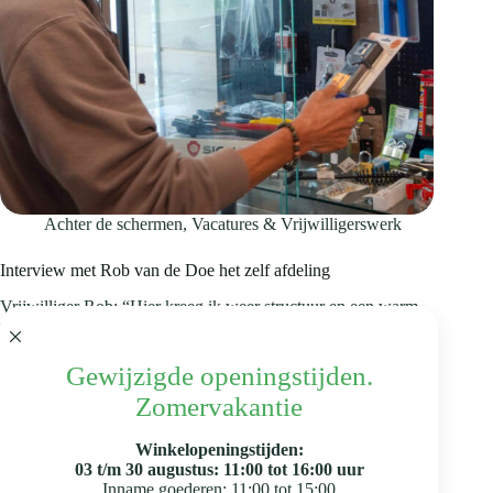
Achter de schermen
,
Vacatures & Vrijwilligerswerk
Interview met Rob van de Doe het zelf afdeling
Vrijwilliger Rob: “Hier kreeg ik weer structuur en een warm
welkom“ Rob (64) werkt al ruim anderhalf jaar bij Kringloop
Nieuwe Vorm,…
Nieuwe Vorm
28 juli 2025
Gewijzigde openingstijden.
Zomervakantie
Winkelopeningstijden:
03 t/m 30 augustus: 11:00 tot 16:00 uur
Inname goederen: 11:00 tot 15:00