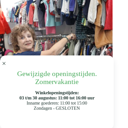
Gewijzigde openingstijden.
Zomervakantie
Winkelopeningstijden:
03 t/m 30 augustus: 11:00 tot 16:00 uur
Inname goederen: 11:00 tot 15:00
Zondagen - GESLOTEN
Achter de schermen
,
Vacatures & Vrijwilligerswerk
Interview met Astrid van de kledingafdeling