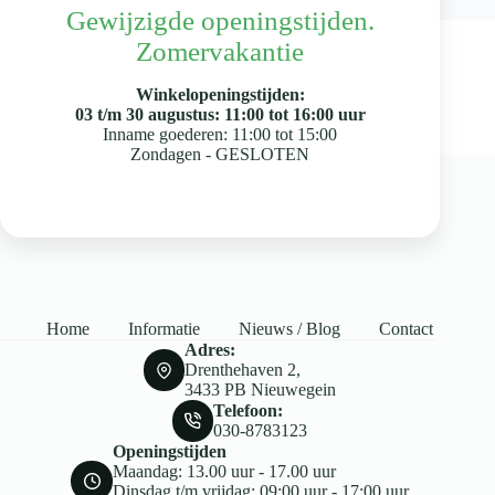
Gewijzigde openingstijden.
Zomervakantie
Winkelopeningstijden:
Geen
03 t/m 30 augustus: 11:00 tot 16:00 uur
resultaten
Inname goederen: 11:00 tot 15:00
Zondagen - GESLOTEN
Home
Informatie
Nieuws / Blog
Contact
Adres:
Drenthehaven 2,
3433 PB Nieuwegein
Telefoon:
030-8783123
Openingstijden
Maandag: 13.00 uur - 17.00 uur
Dinsdag t/m vrijdag: 09:00 uur - 17:00 uur