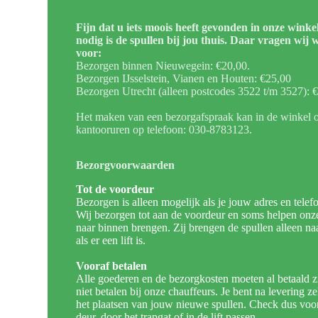
Fijn dat u iets moois heeft gevonden in onze winke
nodig is de spullen bij jou thuis. Daar vragen wij 
voor:
Bezorgen binnen Nieuwegein: €20,00.
Bezorgen IJsselstein, Vianen en Houten: €25,00
Bezorgen Utrecht (alleen postcodes 3522 t/m 3527): 
Het maken van een bezorgafspraak kan in de winkel of
kantooruren op telefoon: 030-8783123.
Bezorgvoorwaarden
Tot de voordeur
Bezorgen is alleen mogelijk als je jouw adres en tel
Wij bezorgen tot aan de voordeur en soms helpen on
naar binnen brengen. Zij brengen de spullen alleen n
als er een lift is.
Vooraf betalen
Alle goederen en de bezorgkosten moeten al betaald zi
niet betalen bij onze chauffeurs. Je bent na levering z
het plaatsen van jouw nieuwe spullen. Check dus voor
deur, door het trapgat of in de lift passen.