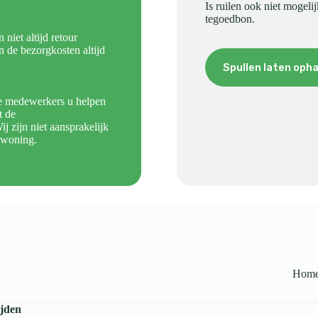
Is ruilen ook niet mogeli
tegoedbon.
iet altijd retour
n de bezorgkosten altijd
Spullen laten oph
ze medewerkers u helpen
t de
ij zijn niet aansprakelijk
 woning.
Hom
ijden