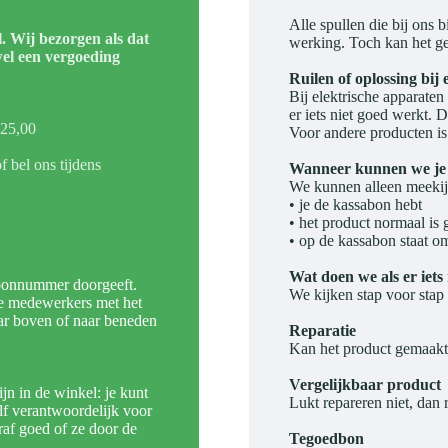
Alle spullen die bij ons
l. Wij bezorgen als dat
werking. Toch kan het ge
wel een vergoeding
Ruilen of oplossing bij
Bij elektrische apparaten
er iets niet goed werkt. 
€25,00
Voor andere producten is 
 bel ons tijdens
Wanneer kunnen we je
We kunnen alleen meekij
• je de kassabon hebt
• het product normaal is 
• op de kassabon staat om
Wat doen we als er iets 
efoonnummer doorgeeft.
We kijken stap voor stap 
ze medewerkers met het
aar boven of naar beneden
Reparatie
Kan het product gemaak
Vergelijkbaar product
jn in de winkel: je kunt
Lukt repareren niet, dan 
elf verantwoordelijk voor
af goed of ze door de
Tegoedbon